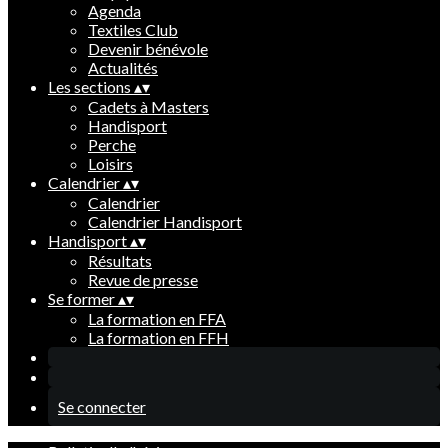
Agenda
Textiles Club
Devenir bénévole
Actualités
Les sections
▴
▾
Cadets à Masters
Handisport
Perche
Loisirs
Calendrier
▴
▾
Calendrier
Calendrier Handisport
Handisport
▴
▾
Résultats
Revue de presse
Se former
▴
▾
La formation en FFA
La formation en FFH
Se connecter