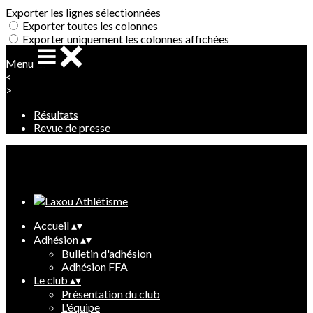
Exporter les lignes sélectionnées
Exporter toutes les colonnes
Exporter uniquement les colonnes affichées
Menu
<
>
Résultats
Revue de presse
Ajoutez un logo, un bouton, des réseaux sociaux
Cliquez pour éditer
Accueil
▴
▾
Adhésion
▴
▾
Bulletin d'adhésion
Adhésion FFA
Le club
▴
▾
Présentation du club
L'équipe