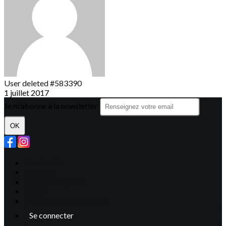
User deleted #583390
1 juillet 2017
Je m'abonne à la newsletter
OK
Plan du site
Licences
Mentions légales
CGUV
Paramétrer vos cookies
Se connecter