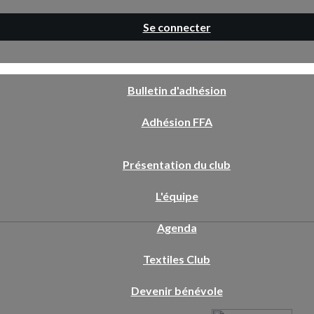
Se connecter
Bulletin d'adhésion
Adhésion FFA
Présentation du club
L'équipe
Agenda
Textiles Club
Devenir bénévole