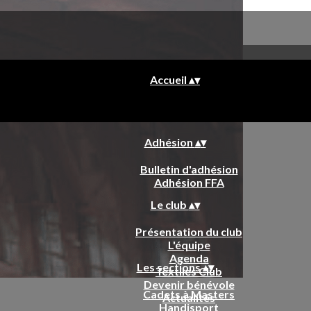
Accueil
▴
▾
Adhésion
▴
▾
Bulletin d'adhésion
Adhésion FFA
Le club
▴
▾
Présentation du club
L'équipe
Agenda
Les sections
▴
▾
Textiles Club
Devenir bénévole
Cadets à Masters
Actualités
Handisport