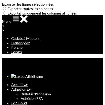
Exporter les lignes sélectionnées
Exporter toutes les colonnes
Exporter uniquement les colonnes affichées
Menu
<
>
Cadets à Masters
Handisport
Perche
Loisirs
Ajoutez un logo, un bouton, des réseaux sociaux
Cliquez pour éditer
Accueil
▴
▾
Adhésion
▴
▾
Bulletin d'adhésion
Adhésion FFA
Le club
▴
▾