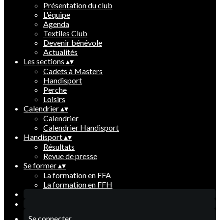
Présentation du club
L'équipe
Agenda
Textiles Club
Devenir bénévole
Actualités
Les sections
▴
▾
Cadets à Masters
Handisport
Perche
Loisirs
Calendrier
▴
▾
Calendrier
Calendrier Handisport
Handisport
▴
▾
Résultats
Revue de presse
Se former
▴
▾
La formation en FFA
La formation en FFH
Se connecter