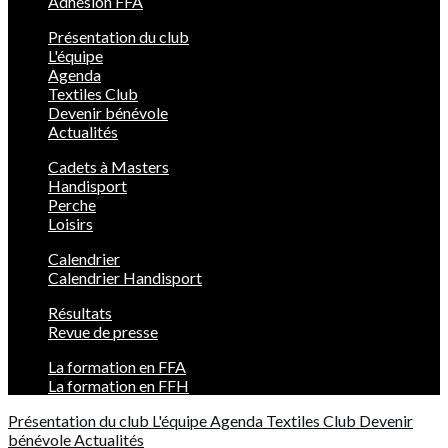
Adhésion FFA
Présentation du club
L'équipe
Agenda
Textiles Club
Devenir bénévole
Actualités
Cadets à Masters
Handisport
Perche
Loisirs
Calendrier
Calendrier Handisport
Résultats
Revue de presse
La formation en FFA
La formation en FFH
Présentation du club
L'équipe
Agenda
Textiles Club
Devenir
bénévole
Actualités