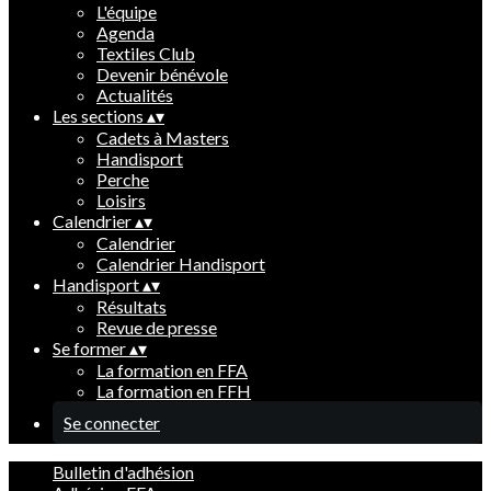
L'équipe
Agenda
Textiles Club
Devenir bénévole
Actualités
Les sections
▴
▾
Cadets à Masters
Handisport
Perche
Loisirs
Calendrier
▴
▾
Calendrier
Calendrier Handisport
Handisport
▴
▾
Résultats
Revue de presse
Se former
▴
▾
La formation en FFA
La formation en FFH
Se connecter
Bulletin d'adhésion