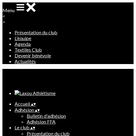
Menu
<
>
Présentation du club
L'équipe
Agenda
Textiles Club
Devenir bénévole
Actualités
Ajoutez un logo, un bouton, des réseaux sociaux
Cliquez pour éditer
Accueil
▴
▾
Adhésion
▴
▾
Bulletin d'adhésion
Adhésion FFA
Le club
▴
▾
Présentation du club