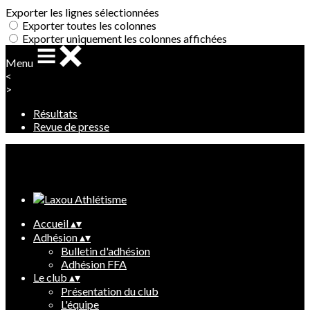
Exporter les lignes sélectionnées
Exporter toutes les colonnes
Exporter uniquement les colonnes affichées
Menu
<
>
Résultats
Revue de presse
Ajoutez un logo, un bouton, des réseaux sociaux
Cliquez pour éditer
Accueil
▴
▾
Adhésion
▴
▾
Bulletin d'adhésion
Adhésion FFA
Le club
▴
▾
Présentation du club
L'équipe