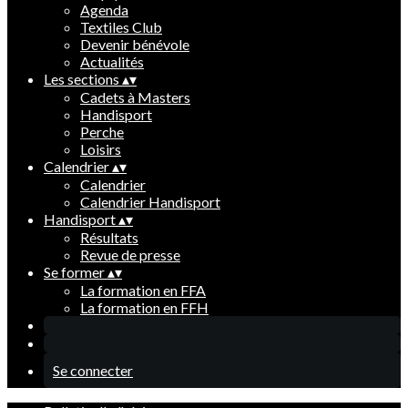
Agenda
Textiles Club
Devenir bénévole
Actualités
Les sections
▴
▾
Cadets à Masters
Handisport
Perche
Loisirs
Calendrier
▴
▾
Calendrier
Calendrier Handisport
Handisport
▴
▾
Résultats
Revue de presse
Se former
▴
▾
La formation en FFA
La formation en FFH
Se connecter