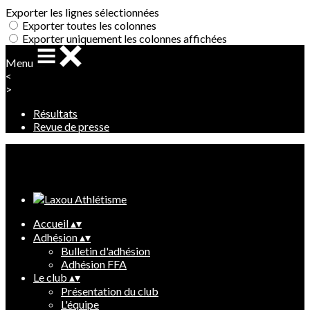
Exporter les lignes sélectionnées
Exporter toutes les colonnes
Exporter uniquement les colonnes affichées
Menu
<
>
Résultats
Revue de presse
Ajoutez un logo, un bouton, des réseaux sociaux
Cliquez pour éditer
Accueil
▴
▾
Adhésion
▴
▾
Bulletin d'adhésion
Adhésion FFA
Le club
▴
▾
Présentation du club
L'équipe