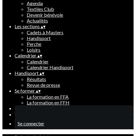
Agenda
Textiles Club
Devenir bénévole
Actualités
Les sections
▴
▾
Cadets à Masters
Handisport
Perche
Loisirs
Calendrier
▴
▾
Calendrier
Calendrier Handisport
Handisport
▴
▾
Résultats
Revue de presse
Se former
▴
▾
La formation en FFA
La formation en FFH
Se connecter