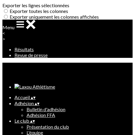
Exporter les lignes sélectionnées
Exporter toutes les colonnes
Exporter uniquement les colonnes affichées
Menu
<
>
Résultats
Revue de presse
Ajoutez un logo, un bouton, des réseaux sociaux
Cliquez pour éditer
Accueil
▴
▾
Adhésion
▴
▾
Bulletin d'adhésion
Adhésion FFA
Le club
▴
▾
Présentation du club
L'équipe