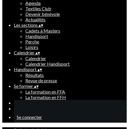
Agenda
Textiles Club
Devenir bénévole
Actualités
Les sections
▴
▾
Cadets à Masters
Handisport
Perche
Loisirs
Calendrier
▴
▾
Calendrier
Calendrier Handisport
Handisport
▴
▾
Résultats
Revue de presse
Se former
▴
▾
La formation en FFA
La formation en FFH
Se connecter